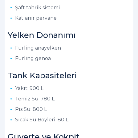
Şaft tahrik sistemi
Katlanır pervane
Yelken Donanımı
Furling anayelken
Furling genoa
Tank Kapasiteleri
Yakıt: 900 L
Temiz Su: 780 L
Pis Su: 800 L
Sıcak Su Boyleri: 80 L
Güverte ve Kokpit