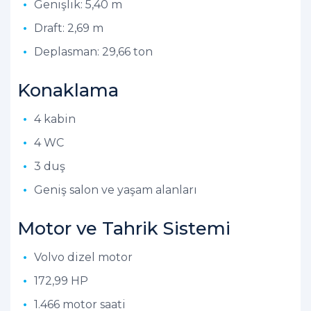
Genişlik: 5,40 m
Draft: 2,69 m
Deplasman: 29,66 ton
Konaklama
4 kabin
4 WC
3 duş
Geniş salon ve yaşam alanları
Motor ve Tahrik Sistemi
Volvo dizel motor
172,99 HP
1.466 motor saati