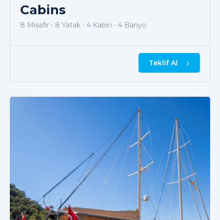
Cabins
8 Misafir
8 Yatak
4 Kabin
4 Banyo
Teklif Al