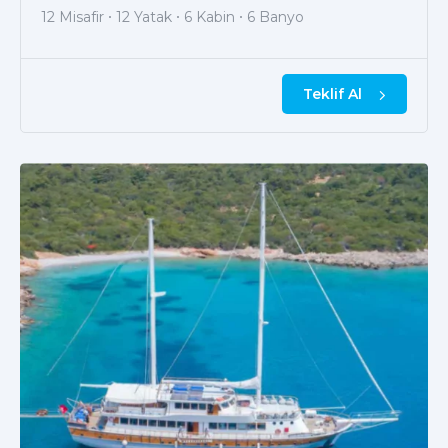
12 Misafir
12 Yatak
6 Kabin
6 Banyo
Teklif Al