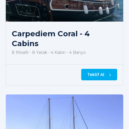
Carpediem Coral - 4
Cabins
8 Misafir
8 Yatak
4 Kabin
4 Banyo
Teklif Al