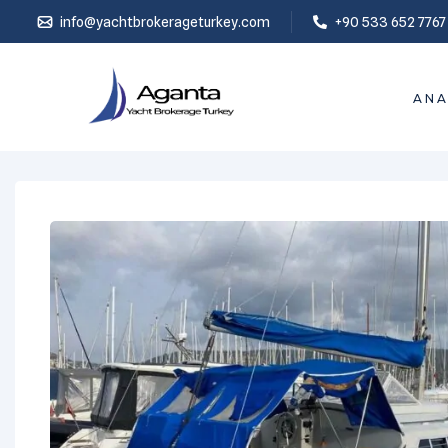
info@yachtbrokerageturkey.com
+90 533 652 7767
ANA