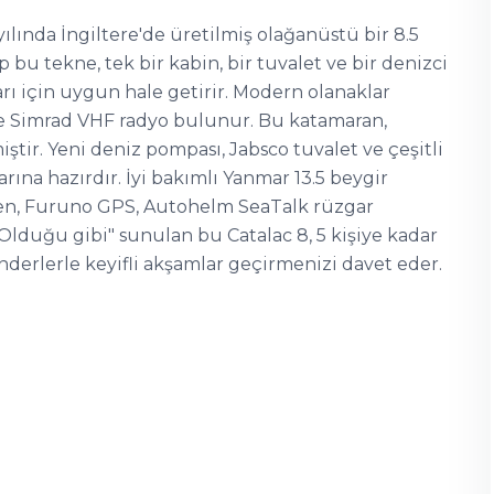
ılında İngiltere'de üretilmiş olağanüstü bir 8.5
 bu tekne, tek bir kabin, bir tuvalet ve bir denizci
arı için uygun hale getirir. Modern olanaklar
 ve Simrad VHF radyo bulunur. Bu katamaran,
ştir. Yeni deniz pompası, Jabsco tuvalet ve çeşitli
rına hazırdır. İyi bakımlı Yanmar 13.5 beygir
en, Furuno GPS, Autohelm SeaTalk rüzgar
"Olduğu gibi" sunulan bu Catalac 8, 5 kişiye kadar
nderlerle keyifli akşamlar geçirmenizi davet eder.