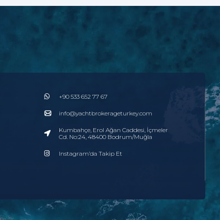
+90 533 652 77 67
info@yachtbrokerageturkey.com
Kumbahçe, Erol Ağan Caddesi, İçmeler
Cd. No:24, 48400 Bodrum/Muğla
Instagram’da Takip Et