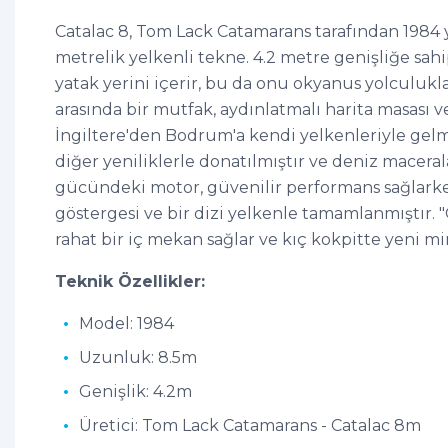
Catalac 8, Tom Lack Catamarans tarafından 1984 y
metrelik yelkenli tekne. 4.2 metre genişliğe sahip
yatak yerini içerir, bu da onu okyanus yolculukl
arasında bir mutfak, aydınlatmalı harita masası
İngiltere'den Bodrum'a kendi yelkenleriyle gelmi
diğer yeniliklerle donatılmıştır ve deniz macerala
gücündeki motor, güvenilir performans sağlark
göstergesi ve bir dizi yelkenle tamamlanmıştır. 
rahat bir iç mekan sağlar ve kıç kokpitte yeni mi
Teknik Özellikler:
Model: 1984
Uzunluk: 8.5m
Genişlik: 4.2m
Üretici: Tom Lack Catamarans - Catalac 8m