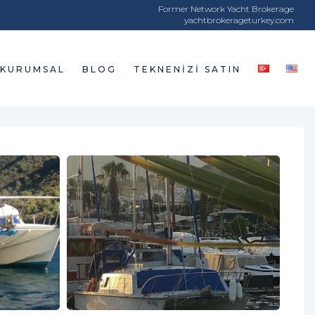
Former Network Yacht Brokerage
yachtbrokerageturkey.com
KURUMSAL
BLOG
TEKNENIZI SATIN