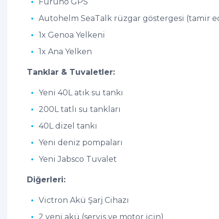
Furuno GPS
Autohelm SeaTalk rüzgar göstergesi (tamir e
1x Genoa Yelkeni
1x Ana Yelken
Tanklar & Tuvaletler:
Yeni 40L atık su tankı
200L tatlı su tankları
40L dizel tankı
Yeni deniz pompaları
Yeni Jabsco Tuvalet
Diğerleri:
Victron Akü Şarj Cihazı
2 yeni akü (servis ve motor için)