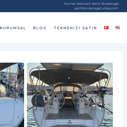
Former Network Yacht Brokerage
yachtbrokerageturkey.com
KURUMSAL
BLOG
TEKNENIZI SATIN