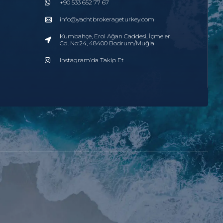
+90 533 652 77 67
info@yachtbrokerageturkey.com
Kumbahçe, Erol Ağan Caddesi, İçmeler
Cd. No:24, 48400 Bodrum/Muğla
Instagram’da Takip Et