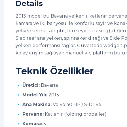
Details
2013 model bu Bavaria yelkenli, katlanır pervane
kamara ve iki banyosu ile konforlu seyir ve kon
yelken setine sahiptir, biri seyir (cruising), diğe
Slab reef ana yelken, spinnaker direği ve Side 
yelken performansı sağlar. Güvertede wedge tip
kolay erişim sağlayan manuel kıç platform bulu
Teknik Özellikler
Üretici:
Bavaria
Model Yılı:
2013
Ana Makina:
Volvo 40 HP / S-Drive
Pervane:
Katlanır (folding propeller)
Kamara:
3