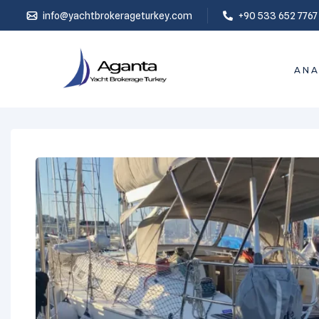
info@yachtbrokerageturkey.com
+90 533 652 7767
ANA