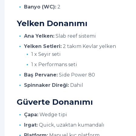
Banyo (WC):
2
Yelken Donanımı
Ana Yelken:
Slab reef sistemi
Yelken Setleri:
2 takım Kevlar yelken
1 x Seyir seti
1 x Performans seti
Baş Pervane:
Side Power 80
Spinnaker Direği:
Dahil
Güverte Donanımı
Çapa:
Wedge tipi
Irgat:
Quick, uzaktan kumandalı
Platform:
Manuel kıç platform