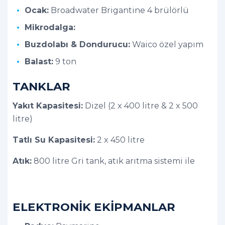
Ocak:
Broadwater Brigantine 4 brülörlü
Mikrodalga:
Buzdolabı & Dondurucu:
Waico özel yapım
Balast:
9 ton
TANKLAR
Yakıt Kapasitesi:
Dizel (2 x 400 litre & 2 x 500
litre)
Tatlı Su Kapasitesi:
2 x 450 litre
Atık:
800 litre Gri tank, atık arıtma sistemi ile
ELEKTRONİK EKİPMANLAR