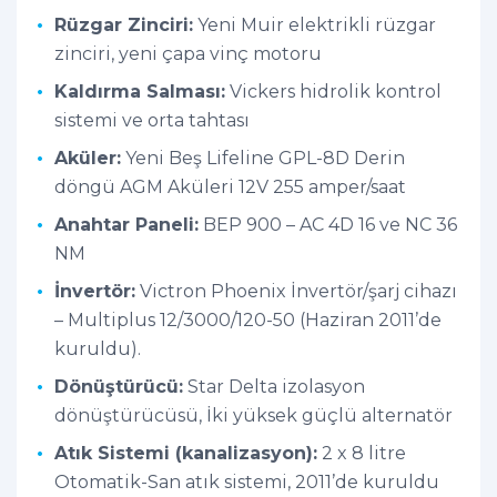
Rüzgar Zinciri:
Yeni Muir elektrikli rüzgar
zinciri, yeni çapa vinç motoru
Kaldırma Salması:
Vickers hidrolik kontrol
sistemi ve orta tahtası
Aküler:
Yeni Beş Lifeline GPL-8D Derin
döngü AGM Aküleri 12V 255 amper/saat
Anahtar Paneli:
BEP 900 – AC 4D 16 ve NC 36
NM
İnvertör:
Victron Phoenix İnvertör/şarj cihazı
– Multiplus 12/3000/120-50 (Haziran 2011’de
kuruldu).
Dönüştürücü:
Star Delta izolasyon
dönüştürücüsü, İki yüksek güçlü alternatör
Atık Sistemi (kanalizasyon):
2 x 8 litre
Otomatik-San atık sistemi, 2011’de kuruldu