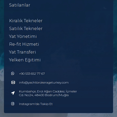
Satılanlar
Kiralık Tekneler
Satılık Tekneler
Yat Yönetimi
Re-fit Hizmeti
Yat Transferi
Yelken Eğitimi
+90 533 652 77 67
info@yachtbrokerageturkey.com
Kumbahçe, Erol Ağan Caddesi, İçmeler
Cd. No:24, 48400 Bodrum/Muğla
Instagram’da Takip Et