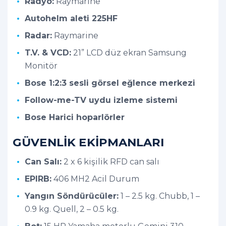
Radyo:
Raymarine
Autohelm aleti 225HF
Radar:
Raymarine
T.V. & VCD:
21” LCD düz ekran Samsung
Monitör
Bose 1:2:3 sesli görsel eğlence merkezi
Follow-me-TV uydu izleme sistemi
Bose Harici hoparlörler
GÜVENLİK EKİPMANLARI
Can Salı:
2 x 6 kişilik RFD can salı
EPIRB:
406 MH2 Acil Durum
Yangın Söndürücüler:
1 – 2.5 kg. Chubb, 1 –
0.9 kg. Quell, 2 – 0.5 kg.