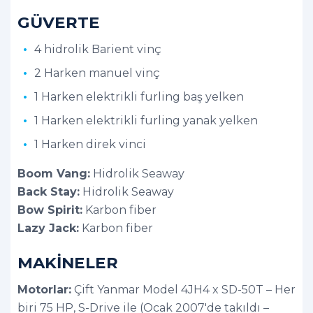
GÜVERTE
4 hidrolik Barient vinç
2 Harken manuel vinç
1 Harken elektrikli furling baş yelken
1 Harken elektrikli furling yanak yelken
1 Harken direk vinci
Boom Vang:
Hidrolik Seaway
Back Stay:
Hidrolik Seaway
Bow Spirit:
Karbon fiber
Lazy Jack:
Karbon fiber
MAKİNELER
Motorlar:
Çift Yanmar Model 4JH4 x SD-50T – Her
biri 75 HP, S-Drive ile (Ocak 2007'de takıldı –