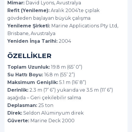
Mimar:
David Lyons, Avustralya
Refit (Yenileme):
Aralık 2004’te çıplak
gövdeden başlayan büyük çalışma
Yenileme Şirketi:
Marine Applications Pty Ltd,
Brisbane, Avustralya
Yeniden İnşa Tarihi:
2004
ÖZELLİKLER
Toplam Uzunluk:
19.8 m (65’ 0”)
Su Hattı Boyu:
16.8 m (55’ 2”)
Maksimum Genişlik:
5.1 m (16’ 8”)
Derinlik:
2.3 m (7’ 6”) yukarıda ve 3.5 m (11’ 6”)
aşağıda – Geri çekilebilir salma
Deplasman:
25 ton
Direk:
Seldon Alüminyum direk
Güverte:
Marine Deck 2000