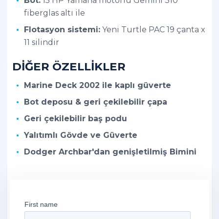
Bot:
15 HP Yamaha motorlu Gemini 310
fiberglas altı ile
Flotasyon sistemi:
Yeni Turtle PAC 19 çanta x
11 silindir
DİĞER ÖZELLİKLER
Marine Deck 2002 ile kaplı güverte
Bot deposu & geri çekilebilir çapa
Geri çekilebilir baş podu
Yalıtımlı Gövde ve Güverte
Dodger Archbar'dan genişletilmiş Bimini