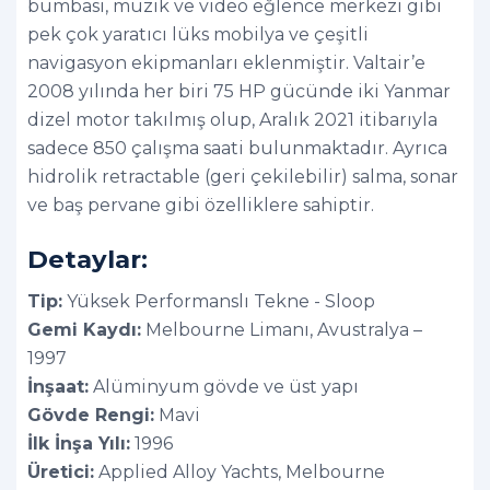
bumbası, müzik ve video eğlence merkezi gibi
pek çok yaratıcı lüks mobilya ve çeşitli
navigasyon ekipmanları eklenmiştir. Valtair’e
2008 yılında her biri 75 HP gücünde iki Yanmar
dizel motor takılmış olup, Aralık 2021 itibarıyla
sadece 850 çalışma saati bulunmaktadır. Ayrıca
hidrolik retractable (geri çekilebilir) salma, sonar
ve baş pervane gibi özelliklere sahiptir.
Detaylar:
Tip:
Yüksek Performanslı Tekne - Sloop
Gemi Kaydı:
Melbourne Limanı, Avustralya –
1997
İnşaat:
Alüminyum gövde ve üst yapı
Gövde Rengi:
Mavi
İlk İnşa Yılı:
1996
Üretici:
Applied Alloy Yachts, Melbourne